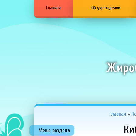
Главная
Об учреждении
Жир
Главная
»
П
К
Меню раздела