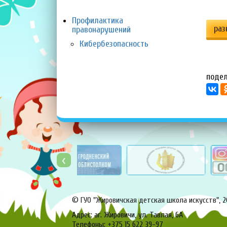
Профилактика
раз
правонарушений
Кибербезопасность
подел
‹
©
ГУО "Жировичская детская школа искусств"
, 
Адрес: аг. Жировичи, ул. Тавлая, 6А
Телефоны: +375 15 622 39-97